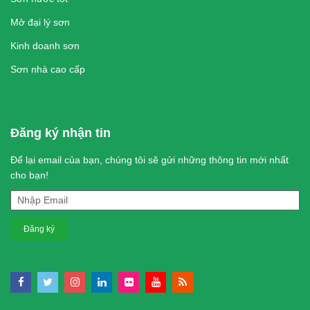
Mở đại lý sơn
Kinh doanh sơn
Sơn nhà cao cấp
Audi A6 Allroad 2024: характеристики и цены
Hyundai Santa Fe 2024: обзор, характеристики
Honda Prologue 2024: характеристики и цены
Hyundai Santa Fe Hybrid 2024
Đăng ký nhận tin
Để lại email của bạn, chúng tôi sẽ gửi những thông tin mới nhất
cho bạn!