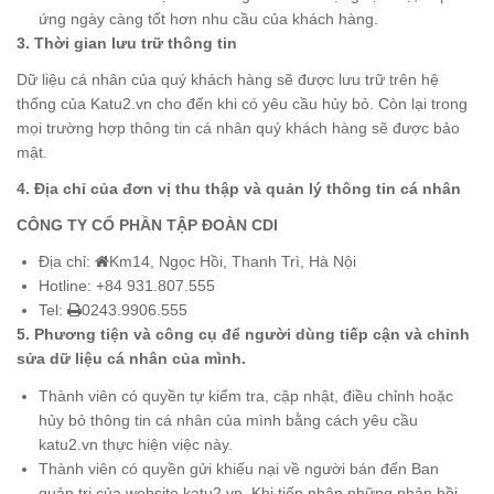
ứng ngày càng tốt hơn nhu cầu của khách hàng.
3. Thời gian lưu trữ thông tin
Dữ liệu cá nhân của quý khách hàng sẽ được lưu trữ trên hệ
thống của Katu2.vn cho đến khi có yêu cầu hủy bỏ. Còn lại trong
mọi trường hợp thông tin cá nhân quý khách hàng sẽ được bảo
mật.
4. Địa chỉ của đơn vị thu thập và quản lý thông tin cá nhân
CÔNG TY CỔ PHẦN TẬP ĐOÀN CDI
Địa chỉ:
Km14, Ngọc Hồi, Thanh Trì, Hà Nội
Hotline: +84 931.807.555
Tel:
0243.9906.555
5. Phương tiện và công cụ để người dùng tiếp cận và chỉnh
sửa dữ liệu cá nhân của mình.
Thành viên có quyền tự kiểm tra, cập nhật, điều chỉnh hoặc
hủy bỏ thông tin cá nhân của mình bằng cách yêu cầu
katu2.vn thực hiện việc này.
Thành viên có quyền gửi khiếu nại về người bán đến Ban
quản trị của website katu2.vn. Khi tiếp nhận những phản hồi