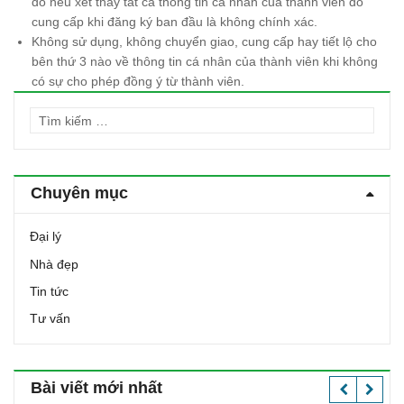
đó nếu xét thấy tất cả thông tin cá nhân của thành viên đó
cung cấp khi đăng ký ban đầu là không chính xác.
Không sử dụng, không chuyển giao, cung cấp hay tiết lộ cho
bên thứ 3 nào về thông tin cá nhân của thành viên khi không
có sự cho phép đồng ý từ thành viên.
T
ì
m
k
Chuyên mục
i
ế
Đại lý
m
c
Nhà đẹp
h
Tin tức
o
:
Tư vấn
Bài viết mới nhất