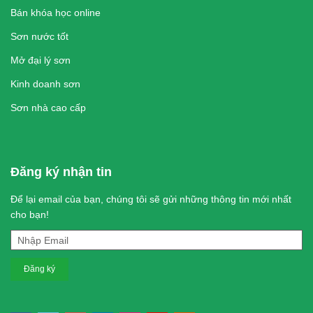
Bán khóa học online
Sơn nước tốt
Mở đại lý sơn
Kinh doanh sơn
Sơn nhà cao cấp
Audi A6 Allroad 2024: характеристики и цены
Hyundai Santa Fe 2024: обзор, характеристики
Honda Prologue 2024: характеристики и цены
Hyundai Santa Fe Hybrid 2024
Đăng ký nhận tin
Để lại email của bạn, chúng tôi sẽ gửi những thông tin mới nhất
cho bạn!