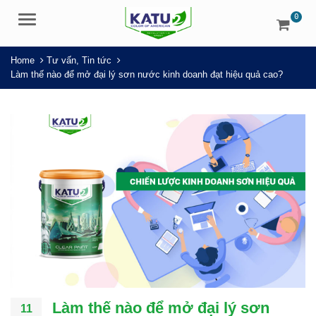
0
Menu
Home
Tư vấn
,
Tin tức
Làm thế nào để mở đại lý sơn nước kinh doanh đạt hiệu quả cao?
Làm thế nào để mở đại lý sơn
11