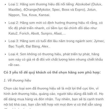
Loại 1: Hãng sơn thương hiệu đã nổi tiếng: Alzokobel (Dulux,
Maxilite), 4Orange(Mykolor, Spec, Boss và Expro), Jotun,
Nippon, Toa, Kova, Kansai.
Loại 2: Hãng sơn mới có định hướng thương hiệu rõ rằng, có
tốc độ phát triển nhanh, có tiềm lực tài chính dồi dào như:
Katu2, Forich, Abott, Sunpro, Afast,…
Loại 3: Hãng sơn có tuổi đời lâu năm trong ngành sơn: Jymec,
Bạc Tuyết, Đại Bàng, Alex..
Loại 4: Sơn không có thương hiệu, phát triển tự phát, hãng
sơn này có giá rẻ đi đôi với chất lượng kém nhưng chiết khấu
rất cao.
Có 3 yếu tố để quý khách có thể chọn hãng sơn phù hợp:
1. Về thương hiệu
Chọn các loại sơn đã thương hiệu sẽ là một lợi thế cực lớn, vì
hình ảnh thương hiệu, quảng cáo, người tiêu dùng đã biết rõ. Họ
dể dàng mua hàng và đón nhận. Tuy nhiên, bạn sẽ bị cạnh tranh
nội bộ khá cao, bạn cần kết hợp với mọt đơn vị có thể sẵn sàng