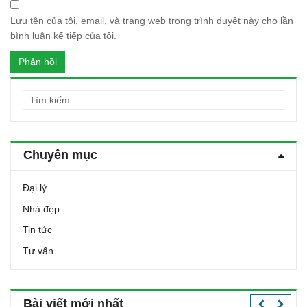
Lưu tên của tôi, email, và trang web trong trình duyệt này cho lần
bình luận kế tiếp của tôi.
T
ì
m
k
Chuyên mục
i
ế
Đại lý
m
c
Nhà đẹp
h
Tin tức
o
:
Tư vấn
Bài viết mới nhất